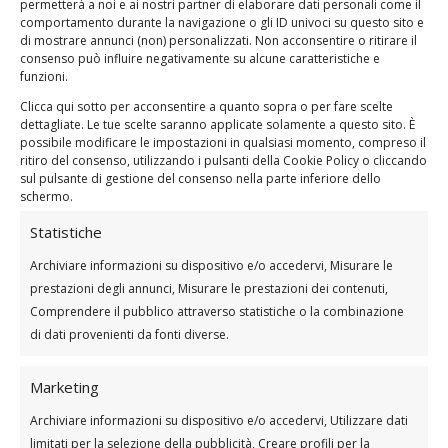
permetterà a noi e ai nostri partner di elaborare dati personali come il
organizzative finalizzate alla protezione dei dati e a
comportamento durante la navigazione o gli ID univoci su questo sito e
di mostrare annunci (non) personalizzati. Non acconsentire o ritirare il
garantire un livello di sicurezza adeguato al rischio
consenso può influire negativamente su alcune caratteristiche e
di perdita, abuso o alterazione, così come stabilito
funzioni.
ai sensi degli artt. 32 e ss. del GDPR.
Clicca qui sotto per acconsentire a quanto sopra o per fare scelte
dettagliate. Le tue scelte saranno applicate solamente a questo sito. È
Il Titolare si adopera per proteggere la sicurezza
possibile modificare le impostazioni in qualsiasi momento, compreso il
delle informazioni personali durante la loro
ritiro del consenso, utilizzando i pulsanti della Cookie Policy o cliccando
trasmissione e la conservazione utilizzando
sul pulsante di gestione del consenso nella parte inferiore dello
protocolli e software di criptazione. Inoltre, il
schermo.
Titolare limita l’accesso alle informazioni personali
Statistiche
dell’Utente ai dipendenti, consulenti e altre terze
parti che hanno la necessità di conoscerle.
Archiviare informazioni su dispositivo e/o accedervi, Misurare le
prestazioni degli annunci, Misurare le prestazioni dei contenuti,
Comprendere il pubblico attraverso statistiche o la combinazione
Accesso ai dati
di dati provenienti da fonti diverse.
I dati personali raccolti potranno essere trattati da
soggetti o categorie di soggetti che agiscono
Marketing
come Responsabili del trattamento dei dati ai sensi
Archiviare informazioni su dispositivo e/o accedervi, Utilizzare dati
dell’art. 28 del Regolamento o che sono autorizzati
limitati per la selezione della pubblicità, Creare profili per la