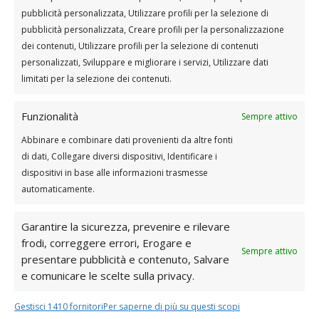
al trattamento dei dati ai sensi dell’art. 29 del
pubblicità personalizzata, Utilizzare profili per la selezione di
Regolamento.
pubblicità personalizzata, Creare profili per la personalizzazione
Più nello specifico, i dati potranno essere resi
dei contenuti, Utilizzare profili per la selezione di contenuti
accessibili per le finalità di cui alla presente
personalizzati, Sviluppare e migliorare i servizi, Utilizzare dati
informativa:
limitati per la selezione dei contenuti.
a dipendenti e collaboratori del Titolare nella loro
Funzionalità
Sempre attivo
qualità di contitolari e/o incaricati e/o responsabili
Abbinare e combinare dati provenienti da altre fonti
interni del trattamento, nonché al Responsabile
di dati, Collegare diversi dispositivi, Identificare i
della protezione dei dati personali (Data
dispositivi in base alle informazioni trasmesse
Protection Officer);
automaticamente.
a società terze o altri soggetti (a titolo
esemplificativo e non esaustivo: studi
Garantire la sicurezza, prevenire e rilevare
professionali, consulenti esterni, società di
frodi, correggere errori, Erogare e
assicurazione per la prestazione di servizi
Sempre attivo
presentare pubblicità e contenuto, Salvare
assicurativi, etc.) che svolgono attività in
e comunicare le scelte sulla privacy.
outsourcing per conto del Titolare, nella loro
Gestisci 1410 fornitori
Per saperne di più su questi scopi
qualità di responsabili esterni del trattamento, a