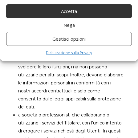
tal proposito nominati.
a fornitori di servizi terzi: ad esempio società che
Accetta
si occupano dell’analisi dei dati, della fornitura di
Nega
assistenza marketing, l’elaborazione dei
pagamenti, la trasmissione dei contenuti e la
Gestisci opzioni
valutazione e la gestione del rischio di credito.
Questi fornitori di servizi terzi hanno accesso alle
Dichiarazione sulla Privacy
informazioni personali necessarie solo per
svolgere le loro funzioni, ma non possono
utilizzarle per altri scopi. Inoltre, devono elaborare
le informazioni personali in conformità con i
nostri accordi contrattuali e solo come
consentito dalle leggi applicabili sulla protezione
dei dati.
a società o professionisti che collaborano o
utilizzano i servizi del Titolare, con l’unico intento
di erogare i servizi richiesti dagli Utenti. In questi