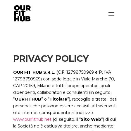
PRIVACY POLICY
OUR FIT HUB S.R.L.
(C.F. 12798750969 e P. IVA
12798750969) con sede legale in Viale Marche 70,
CAP 20159, Milano e tutti i propri operatori, quali
dipendenti, collaboratori e consulenti (in seguito,
“
OURFITHUB
” o “
Titolare
”), raccoglie e tratta i dati
personali che possono essere acquisiti attraverso il
sito internet corrispondente all’indirizzo
www.ourfithub.net
(di seguito, il “
Sito Web
”) di cui
la Società ne è esclusiva titolare, anche mediante