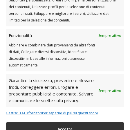
pubblicità personalizzata, Creare profili per la personalizzazione
Rematore a corpo libero
dei contenuti, Utilizzare profili per la selezione di contenuti
personalizzati, Sviluppare e migliorare i servizi, Utilizzare dati
Superman
limitati per la selezione dei contenuti.
Commandos
Plank
Funzionalità
Sempre attivo
Abbinare e combinare dati provenienti da altre fonti
Super set 1 da ripetere 3 volte
di dati, Collegare diversi dispositivi, Identificare i
(recupero 40”)
dispositivi in base alle informazioni trasmesse
15 Rematore
automaticamente.
60” Plank Row
40” Curl
Garantire la sicurezza, prevenire e rilevare
frodi, correggere errori, Erogare e
Sempre attivo
presentare pubblicità e contenuto, Salvare
Set 2 da ripetere 3 volte (no rest)
e comunicare le scelte sulla privacy.
40” Rematore singolo
40” Rematore singolo altro lato
Gestisci 1410 fornitori
Per saperne di più su questi scopi
Accetta