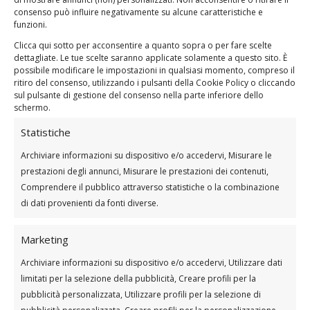
tutte le età e livelli di fitness. Anche se sei un
consenso può influire negativamente su alcune caratteristiche e
principiante assoluto, puoi iniziare con
pesi
funzioni.
leggeri e gradualmente aumentare
Clicca qui sotto per acconsentire a quanto sopra o per fare scelte
l’intensità man mano che acquisisci
dettagliate. Le tue scelte saranno applicate solamente a questo sito. È
confidenza e forza. L’importante è seguire
possibile modificare le impostazioni in qualsiasi momento, compreso il
un programma di
allenamento
adatto alle
ritiro del consenso, utilizzando i pulsanti della Cookie Policy o cliccando
sul pulsante di gestione del consenso nella parte inferiore dello
tue capacità e obiettivi individuali.
schermo.
Ora che hai maggiori informazioni su
Statistiche
come allenarti con i pesi da casa, perché
non provi questo allenamento?
Archiviare informazioni su dispositivo e/o accedervi, Misurare le
prestazioni degli annunci, Misurare le prestazioni dei contenuti,
Comprendere il pubblico attraverso statistiche o la combinazione
Scheda di allenamento con pesi per
di dati provenienti da fonti diverse.
donne da casa
(necessario: manubri pesanti e leggeri,
Marketing
tappetino, pouf/divano/panca)
(Durata: 50 Minuti)
Archiviare informazioni su dispositivo e/o accedervi, Utilizzare dati
Riscaldamento 40” a esercizio da
limitati per la selezione della pubblicità, Creare profili per la
ripetere 2 volte
pubblicità personalizzata, Utilizzare profili per la selezione di
Corsa sul posto