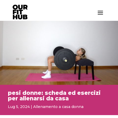
pesi donne: scheda ed esercizi
per allenarsi da casa
Lug 5, 2024
|
Allenamento a casa donna