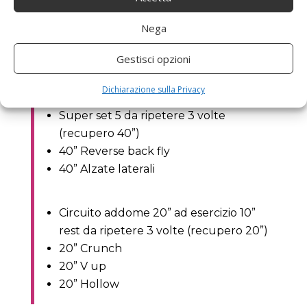
Set 3 da ripetere 3 volte (recupero
40”)
Nega
60” Superman
Set 4 da ripetere 3 volte (recupero 40”)
Gestisci opzioni
40” Push up o dip
Dichiarazione sulla Privacy
Super set 5 da ripetere 3 volte
(recupero 40”)
40” Reverse back fly
40” Alzate laterali
Circuito addome 20” ad esercizio 10”
rest da ripetere 3 volte (recupero 20”)
20” Crunch
20” V up
20” Hollow