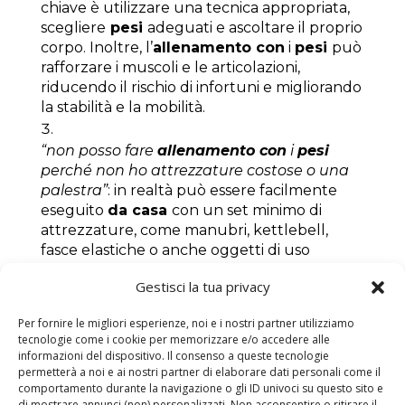
chiave è utilizzare una tecnica appropriata,
scegliere
pesi
adeguati e ascoltare il proprio
corpo. Inoltre, l’
allenamento con
i
pesi
può
rafforzare i muscoli e le articolazioni,
riducendo il rischio di infortuni e migliorando
la stabilità e la mobilità.
“non posso fare
allenamento con
i
pesi
perché non ho attrezzature costose o una
palestra”
: in realtà può essere facilmente
eseguito
da casa
con un set minimo di
attrezzature, come manubri, kettlebell,
fasce elastiche o anche oggetti di uso
quotidiano come bottiglie d’acqua o
Gestisci la tua privacy
sacchetti di riso. In alternativa, puoi sfruttare
il peso del tuo corpo con esercizi come gli
Per fornire le migliori esperienze, noi e i nostri partner utilizziamo
squat, le flessioni e i plank.
tecnologie come i cookie per memorizzare e/o accedere alle
informazioni del dispositivo. Il consenso a queste tecnologie
“l’
allenamento con
i
pesi
è solo per giovani
permetterà a noi e ai nostri partner di elaborare dati personali come il
comportamento durante la navigazione o gli ID univoci su questo sito e
o atleti professionisti”
: è adatto a
donne
di
di mostrare annunci (non) personalizzati. Non acconsentire o ritirare il