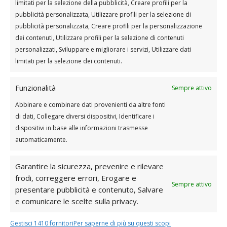
limitati per la selezione della pubblicità, Creare profili per la
adottare misure mirate che possano variare a
pubblicità personalizzata, Utilizzare profili per la selezione di
seconda della causa specifica.
pubblicità personalizzata, Creare profili per la personalizzazione
dei contenuti, Utilizzare profili per la selezione di contenuti
Come detto anche in precedenza, il riposo e
personalizzati, Sviluppare e migliorare i servizi, Utilizzare dati
il recupero sono cruciali in quanto
limitati per la selezione dei contenuti.
permettono ai tessuti di guarire. Consentire
ai muscoli di riprendersi evitando attività che
possano aggravare il
dolore
. Insieme a
Funzionalità
Sempre attivo
questo, può rivelarsi utile l’applicazione di
Abbinare e combinare dati provenienti da altre fonti
calore o ghiaccio: nei casi di trauma acuto o
di dati, Collegare diversi dispositivi, Identificare i
infiammazione, mentre il calore è utile per
dispositivi in base alle informazioni trasmesse
alleviare la tensione muscolare e migliorare
la circolazione.
automaticamente.
Esercizi di stretching delicati e tecniche di
Garantire la sicurezza, prevenire e rilevare
rilassamento possono migliorare la flessibilità
frodi, correggere errori, Erogare e
e ridurre la tensione muscolare. Infine,
Sempre attivo
presentare pubblicità e contenuto, Salvare
migliorare la postura e fare pause frequenti
e comunicare le scelte sulla privacy.
durante attività prolungate possono
prevenire e alleviare il
dolore
muscolare.
Gestisci 1410 fornitori
Per saperne di più su questi scopi