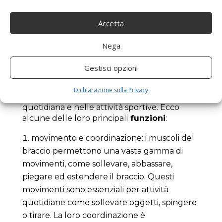
Se il
dolore
persiste o è particolarmente
grave, è consigliabile consultare un medico o
Accetta
un fisioterapista per una diagnosi accurata e
un trattamento personalizzato.
Nega
Funzioni
Gestisci opzioni
I muscoli del braccio non sono solo
fondamentali per la mobilità e la forza, ma
Dichiarazione sulla Privacy
svolgono anche ruoli cruciali nella vita
quotidiana e nelle attività sportive. Ecco
alcune delle loro principali
funzioni
:
movimento e coordinazione: i muscoli del
braccio permettono una vasta gamma di
movimenti, come sollevare, abbassare,
piegare ed estendere il braccio. Questi
movimenti sono essenziali per attività
quotidiane come sollevare oggetti, spingere
o tirare. La loro coordinazione è