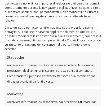
sono sottoposti a uno stress maggiore del
permetterà a noi e ai nostri partner di elaborare dati personali come il
comportamento durante la navigazione o gli ID univoci su questo sito e
solito, causando microlesioni nei tessuti.
di mostrare annunci (non) personalizzati. Non acconsentire o ritirare il
sindrome da overuse (sovraccarico):
consenso può influire negativamente su alcune caratteristiche e
funzioni.
movimenti ripetitivi o prolungati, come quelli
Clicca qui sotto per acconsentire a quanto sopra o per fare scelte
svolti in alcuni lavori manuali o sportivi,
dettagliate. Le tue scelte saranno applicate solamente a questo sito. È
possono causare
dolore
muscolare dovuto
possibile modificare le impostazioni in qualsiasi momento, compreso il
all’affaticamento e al sovraccarico continuo.
ritiro del consenso, utilizzando i pulsanti della Cookie Policy o cliccando
sul pulsante di gestione del consenso nella parte inferiore dello
problemi posturali: una postura scorretta,
schermo.
specialmente se si lavora al computer o si sta
Statistiche
seduti per lunghe ore, può causare tensione
e dolore ai muscoli del braccio e della spalla.
Archiviare informazioni su dispositivo e/o accedervi, Misurare le
prestazioni degli annunci, Misurare le prestazioni dei contenuti,
condizioni mediche: problemi come la
Comprendere il pubblico attraverso statistiche o la combinazione
fibromialgia o alcune malattie infiammatorie
di dati provenienti da fonti diverse.
possono manifestarsi con
dolore
muscolare
generalizzato, incluso il
dolore ai muscoli
Marketing
del braccio
.
Archiviare informazioni su dispositivo e/o accedervi, Utilizzare dati
Quando il
dolore
si presenta è importante