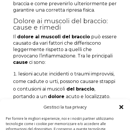
braccia e come prevenirlo ulteriormente per
garantire una corretta ripresa fisica.
Dolore ai muscoli del braccio:
cause e rimedi
Il
dolore ai muscoli del braccio
può essere
causato da vari fattori che differiscono
leggermente rispetto a quelli che
provocano l’infiammazione. Tra le principali
cause
ci sono:
lesioni acute: incidenti o traumi improvvisi,
come cadute o urti, possono causare strappi
o contusioni ai muscoli
del braccio
,
portando a un
dolore
acuto e localizzato.
sforzo eccessivo: attività fisiche intense o
Gestisci la tua privacy
un aumento improvviso dell’intensità degli
Per fornire le migliori esperienze, noi e i nostri partner utilizziamo
allenamenti possono provocare
dolore
tecnologie come i cookie per memorizzare e/o accedere alle
muscolare. Questo accade perché i
muscoli
informazioni del dispositivo. Il consenso a queste tecnologie