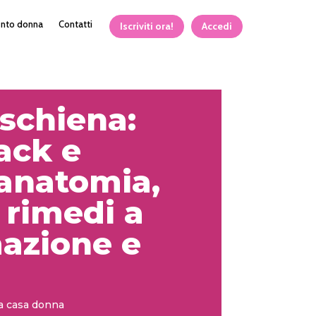
ento donna
Contatti
Iscriviti ora!
Accedi
schiena:
ack e
 anatomia,
, rimedi a
azione e
a casa donna