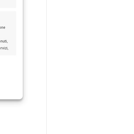
ione
nuti,
rvizi,
e attivo
e attivo