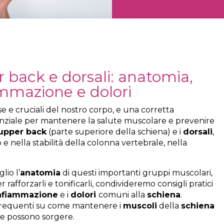
 back e dorsali: anatomia,
iammazione e dolori
 e cruciali del nostro corpo, e una corretta
nziale per mantenere la salute muscolare e prevenire
upper back
(parte superiore della schiena) e i
dorsali
,
 nella stabilità della colonna vertebrale, nella
lio l’
anatomia
di questi importanti gruppi muscolari,
r rafforzarli e tonificarli, condivideremo consigli pratici
nfiammazione
e i
dolori
comuni alla
schiena
.
requenti su come mantenere i
muscoli
della
schiena
he possono sorgere.