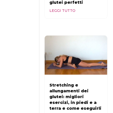
glutei perfetti
LEGGI TUTTO
Stretching e
allungamenti dei
glutei: migliori
esercizi, in piedi e a
terra e come eseguirli