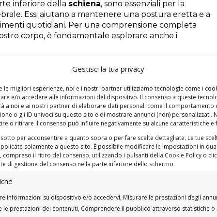
rte inferiore della
schiena
, sono essenziali per la
ertebrale. Essi aiutano a mantenere una postura eretta e a
ovimenti quotidiani. Per una comprensione completa
nostro corpo, è fondamentale esplorare anche i
efinizione e anatomia dell’upper back
Gestisci la tua privacy
na altrettanto cruciale quanto la
schiena
bassa per il
e le migliori esperienze, noi e i nostri partner utilizziamo tecnologie come i coo
uesta area comprende una serie di
muscoli
che
re e/o accedere alle informazioni del dispositivo. Il consenso a queste tecnol
periore del corpo, facilitare il movimento delle spalle
à a noi e ai nostri partner di elaborare dati personali come il comportamento
ione o gli ID univoci su questo sito e di mostrare annunci (non) personalizzati.
re o ritirare il consenso può influire negativamente su alcune caratteristiche e 
ella
schiena alta
, situato dalla base del collo fino alla
 sotto per acconsentire a quanto sopra o per fare scelte dettagliate. Le tue scel
e. Questo grande muscolo a forma di triangolo è
pplicate solamente a questo sito. È possibile modificare le impostazioni in qual
ome l’elevazione, la rotazione e l’abbassamento delle
compreso il ritiro del consenso, utilizzando i pulsanti della Cookie Policy o cl
zione della scapola. Diviso in tre parti (superiore, media
nte di gestione del consenso nella parte inferiore dello schermo.
iave nella mobilità e nella forza della parte superiore
iche
re informazioni su dispositivo e/o accedervi, Misurare le prestazioni degli annu
lonna vertebrale, è essenziale per il movimento e la
 le prestazioni dei contenuti, Comprendere il pubblico attraverso statistiche o 
iviso in romboide maggiore e minore, aiuta a retrarre le