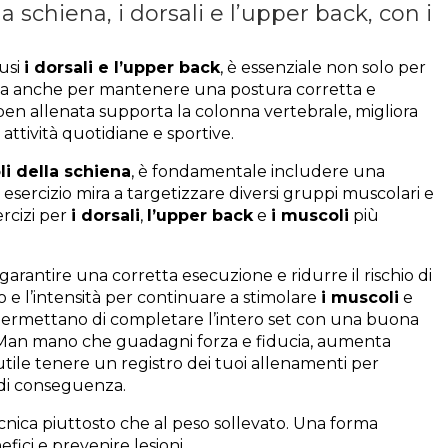
 schiena, i dorsali e l’upper back, con i
lusi
i dorsali e l’upper back
, è essenziale non solo per
, ma anche per mantenere una postura corretta e
 ben allenata supporta la colonna vertebrale, migliora
e attività quotidiane e sportive.
li della schiena
, è fondamentale includere una
esercizio mira a targetizzare diversi gruppi muscolari e
ercizi per
i dorsali
,
l’upper back
e
i muscoli
più
 garantire una corretta esecuzione e ridurre il rischio di
 e l’intensità per continuare a stimolare
i muscoli
e
ti permettano di completare l’intero set con una buona
. Man mano che guadagni forza e fiducia, aumenta
utile tenere un registro dei tuoi allenamenti per
i di conseguenza.
cnica piuttosto che al peso sollevato. Una forma
fici e prevenire lesioni.