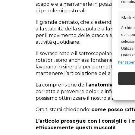
combinaz
scapole e a mantenerle in posizione, perm
di problemi posturali.
Market
Il grande dentato, che si estende dalle cos
Archivia
alla stabilità della scapola e alla sua c
della pu
per il movimento delle braccia e per il s
selezion
attività quotidiane.
Utilizza
Il sovraspinato e il sottoscapolare, che f
Utilizza
rotatori, sono anch’essi fondamentali per l
Per saper
lavorano in sinergia per permettere una 
Funzio
mantenere l’articolazione della spalla stabi
Abbinare
La comprensione dell’
anatomia
della
sch
disposit
corretta e prevenire dolori e infortuni.
automat
possiamo ottimizzare il nostro allenament
Ora ti starai chiedendo:
come posso raffo
Garant
errori
L’articolo prosegue con i consigli e i m
comunic
efficacemente questi muscoli!