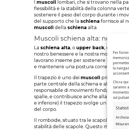
I
muscoli
lombari, che si trovano nella pa
flessibilità e la stabilità della colonna v
sostenere il peso del corpo durante i m
del supporto che la
schiena
fornisce al 
muscoli
della
schiena
alta.
Muscoli schiena alta: nomi, d
La
schiena alta
, o
upper back
, è una zo
Per fornir
nostro benessere e la nostra mobilità. Q
memorizza
lavorano insieme per sostenere la parte su
permetter
e mantenere una postura corretta.
la navigaz
acconsenti
Il trapezio è uno dei
muscoli
principali d
Clicca qui
parte centrale della schiena e alle spall
saranno a
responsabile di movimenti fondamentali c
momento, 
spalle, e contribuisce anche alla stabilizza
sul pulsa
e inferiore) il trapezio svolge un ruolo ch
Statist
del corpo.
Archivia
Il romboide, situato tra le scapole e la co
Misurare
stabilità delle scapole. Questo muscolo, d