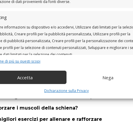
ione di dati provenienti da fonti diverse.
ettendo così una postura eretta e riducendo il rischio
ing
tole superiori fino alla scapola, contribuisce, invece,
re informazioni su dispositivo e/o accedervi, Utilizzare dati limitati per la selez
orretta mobilizzazione. Questo muscolo è fondamentale
bblicità, Creare profili per la pubblicità personalizzata, Utilizzare profili per la
upporto della parte superiore del corpo durante le
e di pubblicità personalizzata, Creare profili per la personalizzazione dei conte
re profili per la selezione di contenuti personalizzati, Sviluppare e migliorare i se
anno parte del gruppo dei
muscoli
della cuffia dei
re dati limitati per la selezione dei contenuti.
a stabilità e il movimento delle spalle. Questi
muscoli
ne di più su questi scopi
vasta gamma di movimenti del braccio e per
nalità
Sempr
le durante l’esecuzione di esercizi e attività fisiche.
Accetta
Nega
 e combinare dati provenienti da altre fonti di dati, Collegare diversi
iena alta
è cruciale per mantenere una postura
ivi, Identificare i dispositivi in base alle informazioni trasmesse
 Approfondendo la conoscenza di questi
muscoli
,
Dichiarazione sulla Privacy
icamente.
o e migliorare il nostro benessere complessivo.
rzare i muscoli della schiena?
ire la sicurezza, prevenire e rilevare frodi, correggere
, Erogare e presentare pubblicità e contenuto, Salvare e
Sempr
igliori esercizi per allenare e rafforzare
are le scelte sulla privacy.