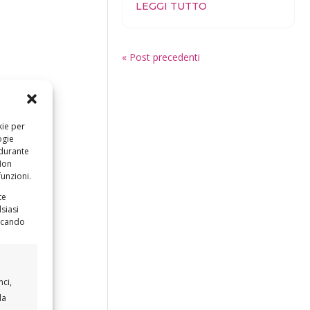
LEGGI TUTTO
« Post precedenti
kie per
ogie
 durante
 Non
funzioni.
te
siasi
iccando
nci,
la