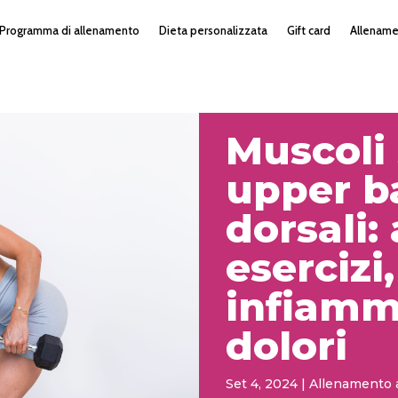
Programma di allenamento
Dieta personalizzata
Gift card
Allenam
Muscoli 
upper b
dorsali:
esercizi
infiamm
dolori
Set 4, 2024
|
Allenamento 