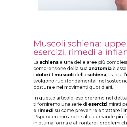
Muscoli schiena: upper
esercizi, rimedi a inf
La
schiena
è una delle aree più complesse
comprensione della sua
anatomia
è esse
i
dolori
. I
muscoli
della
schiena
, tra cui l’
svolgono ruoli fondamentali nel sostegno e
postura e nei movimenti quotidiani.
In questo articolo, esploreremo nel dettag
ti forniremo una serie di
esercizi
mirati pe
e
rimedi
su come prevenire e trattare l’
i
Risponderemo anche alle domande più f
in ottima forma e affrontare i problemi c