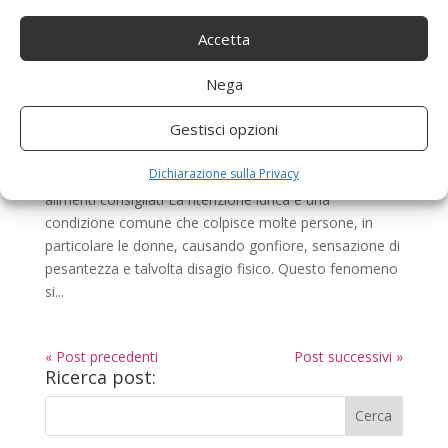
Accetta
Nega
Allenamento ritenzione idrica: migliori esercizi,
sport e alimenti consigliati
Gestisci opzioni
da
admin
|
Set 2, 2024
|
Allenamento a casa donna
Dichiarazione sulla Privacy
Allenamento ritenzione idrica: migliori esercizi, sport e
alimenti consigliati La ritenzione idrica è una
condizione comune che colpisce molte persone, in
particolare le donne, causando gonfiore, sensazione di
pesantezza e talvolta disagio fisico. Questo fenomeno
si...
« Post precedenti
Post successivi »
Ricerca post: