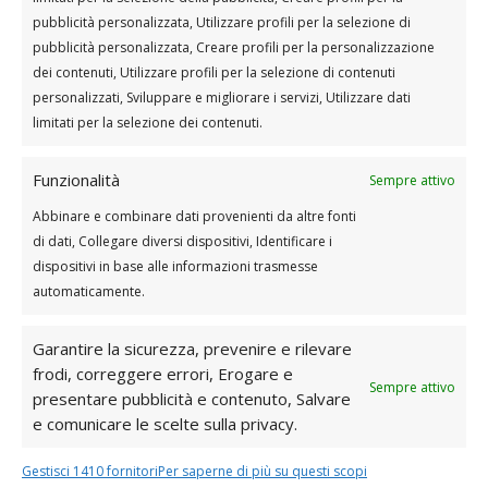
Muscoli schiena: upper back e dorsali:
anatomia, esercizi, rimedi a infiammazione e
pubblicità personalizzata, Utilizzare profili per la selezione di
dolori
pubblicità personalizzata, Creare profili per la personalizzazione
da
admin
|
Set 4, 2024
|
Allenamento a casa donna
dei contenuti, Utilizzare profili per la selezione di contenuti
personalizzati, Sviluppare e migliorare i servizi, Utilizzare dati
Muscoli schiena: upper back e dorsali: anatomia,
limitati per la selezione dei contenuti.
esercizi, rimedi a infiammazione e dolori La schiena è
una delle aree più complesse e cruciali del nostro
Funzionalità
Sempre attivo
corpo, e una corretta comprensione della sua
anatomia è essenziale per mantenere la salute
Abbinare e combinare dati provenienti da altre fonti
muscolare e prevenire...
di dati, Collegare diversi dispositivi, Identificare i
dispositivi in base alle informazioni trasmesse
automaticamente.
Garantire la sicurezza, prevenire e rilevare
frodi, correggere errori, Erogare e
Sempre attivo
presentare pubblicità e contenuto, Salvare
e comunicare le scelte sulla privacy.
Gestisci 1410 fornitori
Per saperne di più su questi scopi