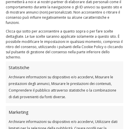
permetterà a noi e ai nostri partner di elaborare dati personali come il
comportamento durante la navigazione o gli ID univoci su questo sito e
Stretching spalle e deltoidi: i migliori e come eseguirli
di mostrare annunci (non) personalizzati. Non acconsentire o ritirare il
correttamente Le spalle e i deltoidi sono tra i gruppi
consenso può influire negativamente su alcune caratteristiche e
muscolari più importanti e attivi del nostro corpo, ma
funzioni.
spesso trascuriamo l’importanza di mantenerli flessibili
Clicca qui sotto per acconsentire a quanto sopra o per fare scelte
e in salute. Lo stretching di queste...
dettagliate. Le tue scelte saranno applicate solamente a questo sito. È
possibile modificare le impostazioni in qualsiasi momento, compreso il
ritiro del consenso, utilizzando i pulsanti della Cookie Policy o cliccando
sul pulsante di gestione del consenso nella parte inferiore dello
schermo.
Statistiche
Archiviare informazioni su dispositivo e/o accedervi, Misurare le
prestazioni degli annunci, Misurare le prestazioni dei contenuti,
Comprendere il pubblico attraverso statistiche o la combinazione
di dati provenienti da fonti diverse.
Marketing
Archiviare informazioni su dispositivo e/o accedervi, Utilizzare dati
limitati per la selezione della pubblicità, Creare profili per la