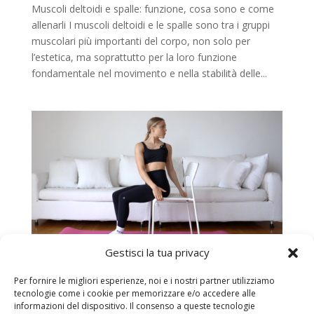
Muscoli deltoidi e spalle: funzione, cosa sono e come
allenarli I muscoli deltoidi e le spalle sono tra i gruppi
muscolari più importanti del corpo, non solo per
l’estetica, ma soprattutto per la loro funzione
fondamentale nel movimento e nella stabilità delle...
Gestisci la tua privacy
Stretching spalle e deltoidi: i migliori e come
Per fornire le migliori esperienze, noi e i nostri partner utilizziamo
eseguirli correttamente
tecnologie come i cookie per memorizzare e/o accedere alle
da
admin
|
Set 4, 2024
|
Allenamento a casa donna
informazioni del dispositivo. Il consenso a queste tecnologie