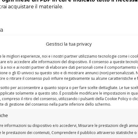
rai acquistare il materiale.
za
in palestra.”
cit.
Gestisci la tua privacy
e le migliori esperienze, noi e i nostri partner utilizziamo tecnologie come i coo
re e/o accedere alle informazioni del dispositivo. Il consenso a queste tecnol
i per forza iscrivere in palestra per ottenere risulta
à a noi e ai nostri partner di elaborare dati personali come il comportamento
ione o gli ID univoci su questo sito e di mostrare annunci (non) personalizzati.
re o ritirare il consenso può influire negativamente su alcune caratteristiche e 
chi vuole costruire massa muscolare, forza e resistenza, m
 sotto per acconsentire a quanto sopra o per fare scelte dettagliate. Le tue scel
 possono vedere
(e sentire)
nel giro di qualche mese.
pplicate solamente a questo sito. È possibile modificare le impostazioni in qual
compreso il ritiro del consenso, utilizzando i pulsanti della Cookie Policy o cl
giusta per raggiungere i tuoi obiettivi?
nte di gestione del consenso nella parte inferiore dello schermo.
iche
re informazioni su dispositivo e/o accedervi, Misurare le prestazioni degli annu
ima di aumentare il carico
 le prestazioni dei contenuti, Comprendere il pubblico attraverso statistiche o 