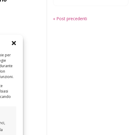
« Post precedenti
kie per
ogie
ti?
 durante
 Non
funzioni.
a
te
siasi
iccando
nci,
la