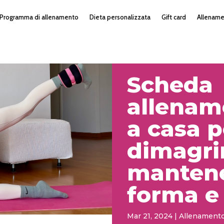
Programma di allenamento
Dieta personalizzata
Gift card
Allenam
Scheda
allenam
a casa p
dimagri
mantene
forma e 
Mar 21, 2024
|
Allenamento