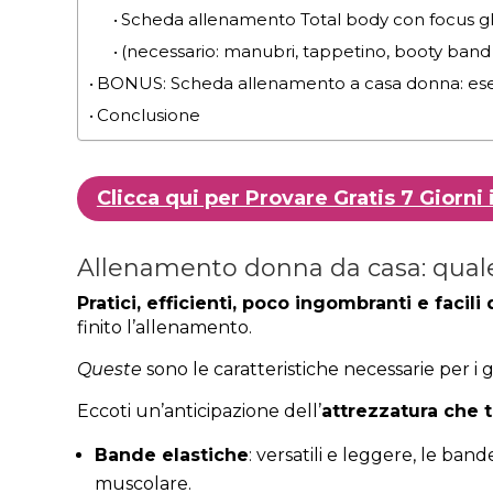
Scheda allenamento Total body con focus gl
(necessario: manubri, tappetino, booty band 
BONUS: Scheda allenamento a casa donna: ese
Conclusione
Clicca qui per Provare Gratis 7 Gior
Allenamento donna da casa: quale
Pratici, efficienti, poco ingombranti e facili 
finito l’allenamento.
Queste
sono le caratteristiche necessarie per i gi
Eccoti un’anticipazione dell’
attrezzatura che t
Bande elastiche
: versatili e leggere, le ban
muscolare.