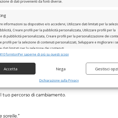
ione di dati provenienti da fonti diverse.
e sentendo di non riuscire quasi più a fare altre ripetizioni
oi aumentare il peso.
ing
erie o senti che il peso eccessivo ti impedisce di svolgere
re informazioni su dispositivo e/o accedervi, Utilizzare dati limitati per la selez
urlo.
bblicità, Creare profili per la pubblicità personalizzata, Utilizzare profili per la
e di pubblicità personalizzata, Creare profili per la personalizzazione dei conte
re profili per la selezione di contenuti personalizzati, Sviluppare e migliorare i se
re dati limitati per la selezione dei contenuti.
arato a camminare.”
410 fornitori
Per saperne di più su questi scopi
o, oltre che la disciplina.
nalità
Sempr
Accetta
Nega
Gestisci opz
iù efficace
allenarsi 2 volte a settimana per un anno
,
 e combinare dati provenienti da altre fonti di dati, Collegare diversi
ivi, Identificare i dispositivi in base alle informazioni trasmesse
Dichiarazione sulla Privacy
icamente.
 il tuo percorso di cambiamento.
ire la sicurezza, prevenire e rilevare frodi, correggere
, Erogare e presentare pubblicità e contenuto, Salvare e
Sempr
are le scelte sulla privacy.
sorelle.”