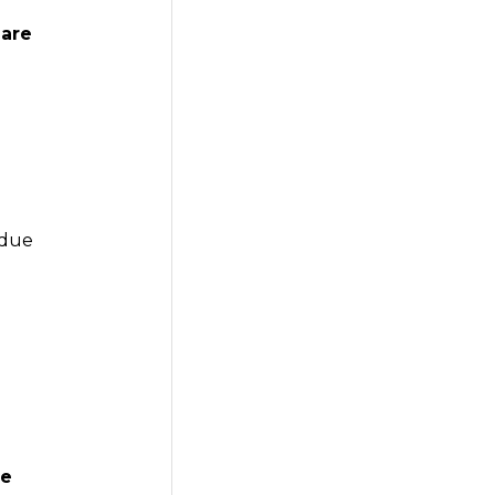
iare
 due
he