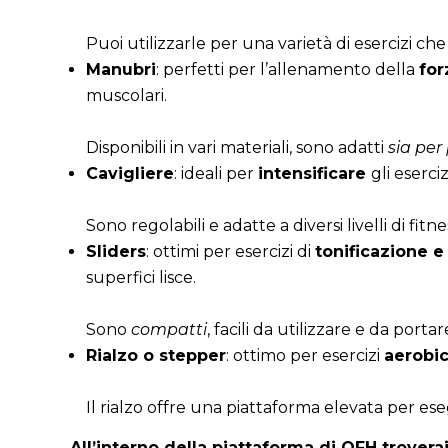
Puoi utilizzarle per una varietà di esercizi c
Manubri
: perfetti per l’allenamento della
for
muscolari.
Disponibili in vari materiali, sono adatti
sia per
Cavigliere
: ideali per
intensificare
gli eserci
Sono regolabili e adatte a diversi livelli di fitne
Sliders
: ottimi per esercizi di
tonificazione e 
superfici lisce.
Sono
compatti
, facili da utilizzare e da portare
Rialzo o stepper
: ottimo per esercizi
aerobic
Il rialzo offre una piattaforma elevata per es
All’interno della piattaforma di OFH trovera