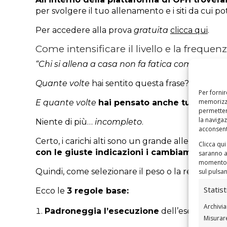
per svolgere il tuo allenamento e i siti da cui pot
Per accedere alla prova
gratuita
clicca qui
.
Come intensificare il livello e la frequen
“Chi si allena a casa non fa fatica come chi va 
Quante volte
hai sentito questa frase?
Per fornir
memorizza
E quante volte
hai pensato anche tu di dovert
permetter
la navigaz
Niente di più…
incompleto
.
acconsenti
Certo, i carichi alti sono un grande alleato per 
Clicca qui
con le giuste indicazioni i cambiamenti si
saranno a
momento, 
Quindi, come selezionare il peso o la resistenza 
sul pulsa
Statist
Ecco le
3 regole base:
Archivia
Padroneggia l’esecuzione
dell’esercizio pr
Misurare