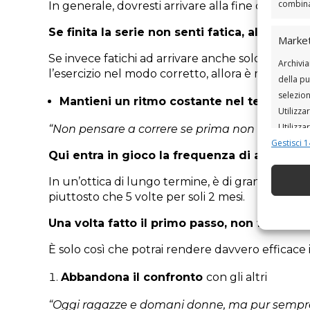
combinaz
In generale, dovresti arrivare alla fine della seri
Se finita la serie non senti fatica, allora pu
Market
Se invece fatichi ad arrivare anche solo a metà s
Archivia
l’esercizio nel modo corretto, allora è meglio rid
della pu
selezion
Mantieni un ritmo costante nel tempo
Utilizza
Utilizza
“Non pensare a correre se prima non hai imp
Gestisci 1
Qui entra in gioco la frequenza di allenament
Funzio
In un’ottica di lungo termine, è di gran lunga p
Abbinare
piuttosto che 5 volte per soli 2 mesi.
disposit
automat
Una volta fatto il primo passo, non fermarti.
È solo così che potrai rendere davvero efficace
Garant
errori
Abbandona il confronto
con gli altri
comunic
“Oggi ragazze e domani donne, ma pur sempre 