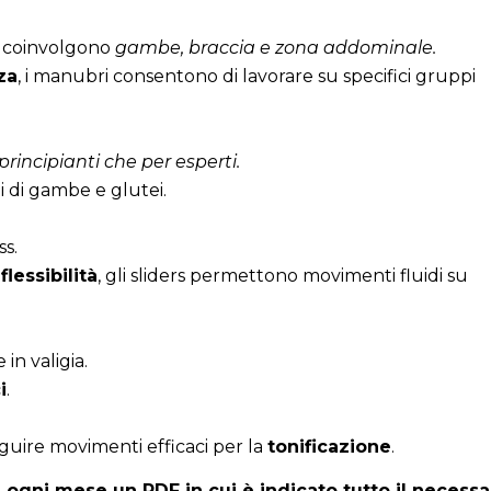
he coinvolgono
gambe, braccia e zona addominale.
za
, i manubri consentono di lavorare su specifici gruppi
 principianti che per esperti.
zi di gambe e glutei.
ss.
flessibilità
, gli sliders permettono movimenti fluidi su
 in valigia.
i
.
eguire movimenti efficaci per la
tonificazione
.
i ogni mese un PDF in cui è indicato tutto il necessa