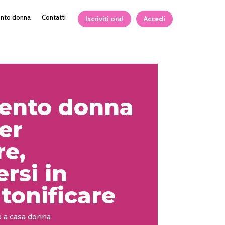
ento donna
Contatti
Iscriviti ora!
Accedi
ento donna
er
re,
rsi in
tonificare
 a casa donna