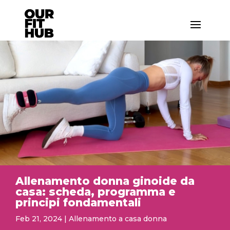
Allenamento donna ginoide da
casa: scheda, programma e
principi fondamentali
Feb 21, 2024
|
Allenamento a casa donna