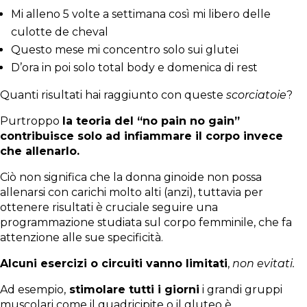
Mi alleno 5 volte a settimana così mi libero delle
culotte de cheval
Questo mese mi concentro solo sui glutei
D’ora in poi solo total body e domenica di rest
Quanti risultati hai raggiunto con queste
scorciatoie
?
Purtroppo
la teoria del “no pain no gain”
contribuisce solo ad infiammare il corpo invece
che allenarlo.
Ciò non significa che la donna ginoide non possa
allenarsi con carichi molto alti (anzi), tuttavia per
ottenere risultati è cruciale seguire una
programmazione studiata sul corpo femminile, che fa
attenzione alle sue specificità.
Alcuni esercizi o circuiti vanno limitati
,
non evitati.
Ad esempio,
stimolare tutti i giorni
i grandi gruppi
muscolari come il quadricipite o il gluteo è