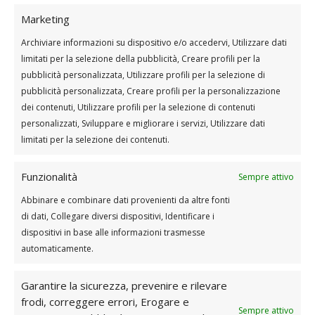
Marketing
Lascia sempre un giorno di riposo tra le sessioni per
permettere al tuo corpo di recuperare
Archiviare informazioni su dispositivo e/o accedervi, Utilizzare dati
adeguatamente.
limitati per la selezione della pubblicità, Creare profili per la
pubblicità personalizzata, Utilizzare profili per la selezione di
Giorno 1: Gambe e glutei
pubblicità personalizzata, Creare profili per la personalizzazione
dei contenuti, Utilizzare profili per la selezione di contenuti
Scheda per allenamento gambe e glutei
personalizzati, Sviluppare e migliorare i servizi, Utilizzare dati
limitati per la selezione dei contenuti.
(Necessario: rialzo, elastici, manubri (se li hai) e
Funzionalità
tappetino) (Durata: 50 Minuti)
Sempre attivo
Riscaldamento 40” a esercizio da ripetere 2
Abbinare e combinare dati provenienti da altre fonti
volte
di dati, Collegare diversi dispositivi, Identificare i
Corsa sul posto
dispositivi in base alle informazioni trasmesse
Squat
automaticamente.
Side to side squat con elastici
Affondi
Garantire la sicurezza, prevenire e rilevare
Affondi altra gamba
frodi, correggere errori, Erogare e
Sempre attivo