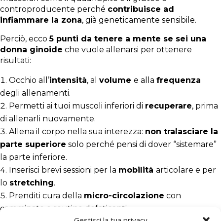
controproducente perché
contribuisce ad
infiammare la zona
, già geneticamente sensibile.
Perciò, ecco
5 punti da tenere a mente se sei una
donna ginoide
che vuole allenarsi per ottenere
risultati:
Occhio all’
intensità
, al
volume
e alla
frequenza
degli allenamenti.
Permetti ai tuoi muscoli inferiori di
recuperare
, prima
di allenarli nuovamente.
Allena il corpo nella sua interezza:
non tralasciare la
parte superiore
solo perché pensi di dover “sistemare”
la parte inferiore.
Inserisci brevi sessioni per la
mobilità
articolare e per
lo
stretching
.
Prenditi cura della
micro-circolazione
con
camminate o routine defaticanti.
Gestisci la tua privacy