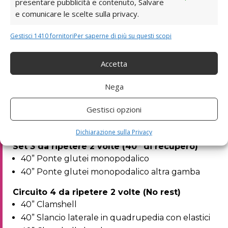
presentare pubblicità e contenuto, Salvare
Super Set 1 da ripetere 3 volte (40” di recupero)
e comunicare le scelte sulla privacy.
60” Sumo Deadlifit
60” Ponte Glutei con elastici
Gestisci 1410 fornitori
Per saperne di più su questi scopi
40” Side to side squat con elastici
Accetta
Super Set: eseguire tutti gli esercizi uno dopo l’altro
senza rest.
Nega
Riposa 40” quando li hai fatti tutti e 3.
Set 2 da ripetere 3 volte (40” di recupero)
Gestisci opzioni
60” Hip thrust con isometria 3”
40” Hip Thrust normale
Dichiarazione sulla Privacy
Set 3 da ripetere 2 volte (40” di recupero)
40” Ponte glutei monopodalico
40” Ponte glutei monopodalico altra gamba
Circuito 4 da ripetere 2 volte (No rest)
40” Clamshell
40” Slancio laterale in quadrupedia con elastici