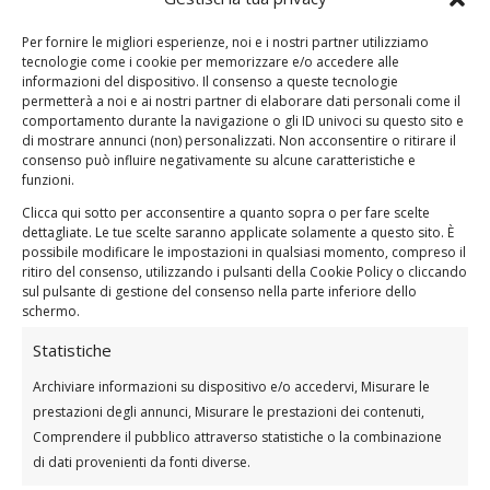
Per dare un’occhiata al nostro metodo di allenamento,
clicca
qui
.
Per fornire le migliori esperienze, noi e i nostri partner utilizziamo
tecnologie come i cookie per memorizzare e/o accedere alle
informazioni del dispositivo. Il consenso a queste tecnologie
permetterà a noi e ai nostri partner di elaborare dati personali come il
Clicca qui per Provare Gratis 7 Giorni il
comportamento durante la navigazione o gli ID univoci su questo sito e
Programma di Allenamento OurFitHub
di mostrare annunci (non) personalizzati. Non acconsentire o ritirare il
consenso può influire negativamente su alcune caratteristiche e
funzioni.
BONUS: Scheda completa, programma ed
Clicca qui sotto per acconsentire a quanto sopra o per fare scelte
esercizi da fare da casa per donna per
dettagliate. Le tue scelte saranno applicate solamente a questo sito. È
allenamento ginoide
possibile modificare le impostazioni in qualsiasi momento, compreso il
ritiro del consenso, utilizzando i pulsanti della Cookie Policy o cliccando
sul pulsante di gestione del consenso nella parte inferiore dello
schermo.
Programma di allenamento da svolgere a casa per la
donna ginoide.
Statistiche
3 Sessioni a settimana così suddivise:
Archiviare informazioni su dispositivo e/o accedervi, Misurare le
prestazioni degli annunci, Misurare le prestazioni dei contenuti,
Giorno 1: Gambe e glutei
Comprendere il pubblico attraverso statistiche o la combinazione
Giorno 2: Dorso, braccia e addominali
di dati provenienti da fonti diverse.
Giorno 3: Glutei, spalle e addominali