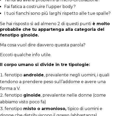
Fai fatica a costruire l’upper body?
I tuoi fianchi sono più larghi rispetto alle tue spalle?
Se hai risposto sì ad almeno 2 di questi punti
è molto
probabile che tu appartenga alla categoria del
fenotipo ginoide.
Ma cosa vuol dire davvero questa parola?
Eccoti qualche info utile.
Il corpo umano si divide in tre tipologie:
fenotipo
androide
,
prevalente negli uomini, i quali
tendono a prendere peso sull’addome e avere una
forma a V.
fenotipo
ginoide
, prevalente nelle donne (come
abbiamo visto poco fa)
fenotipo
misto o armonioso,
tipico di uomini e
donne che distribuiscono il grasso (abbastanza)