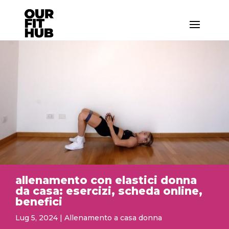
allenamento con elastici donna
da casa: esercizi, scheda online,
benefici
Lug 5, 2024
|
Allenamento a casa donna