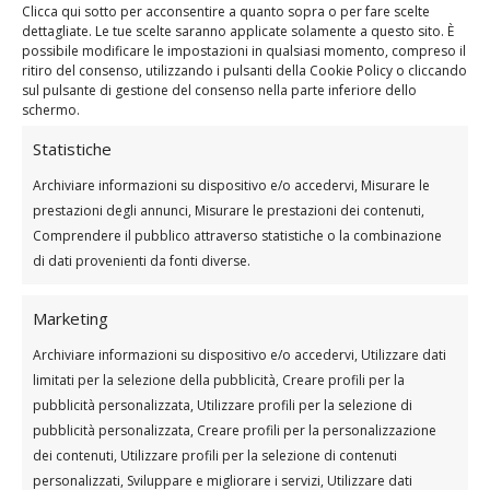
Clicca qui sotto per acconsentire a quanto sopra o per fare scelte
dettagliate. Le tue scelte saranno applicate solamente a questo sito. È
Ora è il momento di iniziare a usare gli
possibile modificare le impostazioni in qualsiasi momento, compreso il
elastici
nel tuo allenamento. Non perdere
ritiro del consenso, utilizzando i pulsanti della Cookie Policy o cliccando
tempo e preparati a
tonificare gambe
,
sul pulsante di gestione del consenso nella parte inferiore dello
glutei
e
addominali
!
schermo.
Statistiche
Scheda di allenamento con elastici
Archiviare informazioni su dispositivo e/o accedervi, Misurare le
per tonificare gambe, glutei e
prestazioni degli annunci, Misurare le prestazioni dei contenuti,
addominali
Comprendere il pubblico attraverso statistiche o la combinazione
Necessario: sedia, tappetino ed elastici.
di dati provenienti da fonti diverse.
Riscaldamento 40” a esercizio da
ripetere 2 volte
Marketing
Jumping jacks
Squat
Archiviare informazioni su dispositivo e/o accedervi, Utilizzare dati
limitati per la selezione della pubblicità, Creare profili per la
Affondi
pubblicità personalizzata, Utilizzare profili per la selezione di
Ponte glutei
pubblicità personalizzata, Creare profili per la personalizzazione
Plank
dei contenuti, Utilizzare profili per la selezione di contenuti
personalizzati, Sviluppare e migliorare i servizi, Utilizzare dati