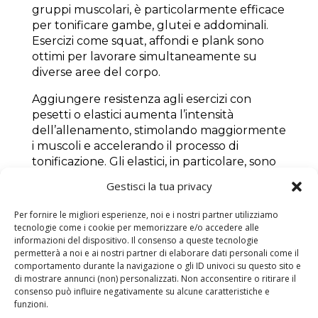
gruppi muscolari, è particolarmente efficace
per tonificare gambe, glutei e addominali.
Esercizi come squat, affondi e plank sono
ottimi per lavorare simultaneamente su
diverse aree del corpo.
Aggiungere resistenza agli esercizi con
pesetti o elastici aumenta l’intensità
dell’allenamento, stimolando maggiormente
i muscoli e accelerando il processo di
tonificazione. Gli elastici, in particolare, sono
utili per variare la resistenza e possono
Gestisci la tua privacy
essere facilmente utilizzati a casa.
Per fornire le migliori esperienze, noi e i nostri partner utilizziamo
Ricorda sempre che una routine di
tecnologie come i cookie per memorizzare e/o accedere alle
allenamento bilanciata dovrebbe includere
informazioni del dispositivo. Il consenso a queste tecnologie
esercizi per
gambe
,
glutei
e
addominali
in
permetterà a noi e ai nostri partner di elaborare dati personali come il
ogni sessione, alternando giorni di
comportamento durante la navigazione o gli ID univoci su questo sito e
di mostrare annunci (non) personalizzati. Non acconsentire o ritirare il
allenamento intenso a giorni di recupero
consenso può influire negativamente su alcune caratteristiche e
attivo per permettere ai muscoli di
funzioni.
recuperare e crescere.