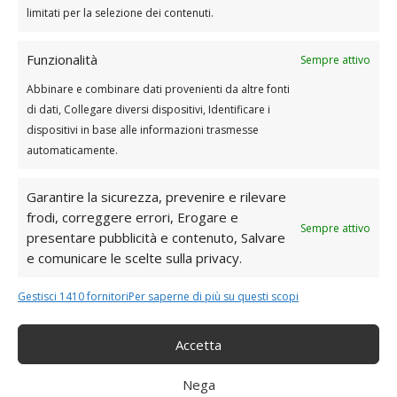
limitati per la selezione dei contenuti.
Set 1 da ripetere 3 volte
15 Squat con elastico
Funzionalità
Sempre attivo
15 Sumo deadlift
Abbinare e combinare dati provenienti da altre fonti
di dati, Collegare diversi dispositivi, Identificare i
Set 2 da ripetere 3 volte
dispositivi in base alle informazioni trasmesse
15 Hip Thrust con elastico
automaticamente.
Garantire la sicurezza, prevenire e rilevare
Set 3 da ripetere 3 volte
frodi, correggere errori, Erogare e
40” Clamshell con elastico
Sempre attivo
presentare pubblicità e contenuto, Salvare
40” Clamshell con elastico altro lato
e comunicare le scelte sulla privacy.
Gestisci 1410 fornitori
Per saperne di più su questi scopi
Set 3 da ripetere 4 volte
40” Mountain climbers
Accetta
40” Mountain climbers dinamico
40” Mountain climbers dinamico altro
Nega
lato