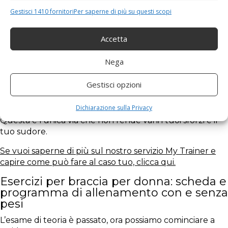
prospettiva di salute e benessere.
Gestisci 1410 fornitori
Per saperne di più su questi scopi
La chiave per massimizzare gli allenamenti è stabilire
una frequenza adeguata che rispetti il tuo corpo nel
Accetta
suo
complesso
.
Nega
Per questo motivo è cruciale affidarsi ad un
programma di una Personal Trainer esperta, così
Gestisci opzioni
da poter adattare il percorso in base ai tuoi
progressi e ai tuoi obiettivi a lungo termine.
Dichiarazione sulla Privacy
Questa è l’unica via che non rende vani i tuoi sforzi e il
tuo sudore.
Se vuoi saperne di più sul nostro servizio My Trainer e
capire come può fare al caso tuo, clicca qui.
Esercizi per braccia per donna: scheda e
programma di allenamento con e senza
pesi
L’esame di teoria è passato, ora possiamo cominciare a