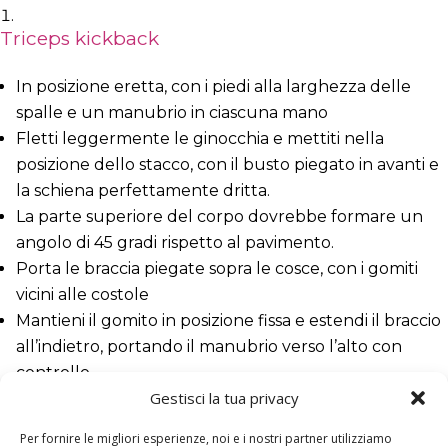
Triceps kickback
In posizione eretta, con i piedi alla larghezza delle
spalle e un manubrio in ciascuna mano
Fletti leggermente le ginocchia e mettiti nella
posizione dello stacco, con il busto piegato in avanti e
la schiena perfettamente dritta.
La parte superiore del corpo dovrebbe formare un
angolo di 45 gradi rispetto al pavimento.
Porta le braccia piegate sopra le cosce, con i gomiti
vicini alle costole
Mantieni il gomito in posizione fissa e estendi il braccio
all’indietro, portando il manubrio verso l’alto con
controllo
Gestisci la tua privacy
Contrai i tricipiti nella parte superiore del movimento
Piega lentamente i gomiti e riporta le braccia nella
Per fornire le migliori esperienze, noi e i nostri partner utilizziamo