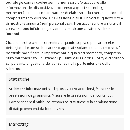
posizione iniziale sopra le cosce
tecnologie come i cookie per memorizzare e/o accedere alle
informazioni del dispositivo. Il consenso a queste tecnologie
Questo esercizio mira ai tricipiti, particolarmente
permetterà a noi e ai nostri partner di elaborare dati personali come il
comportamento durante la navigazione o gli ID univoci su questo sito e
efficace nella tonificazione della parte posteriore
di mostrare annunci (non) personalizzati. Non acconsentire o ritirare il
delle braccia.
consenso può influire negativamente su alcune caratteristiche e
funzioni.
Clicca qui sotto per acconsentire a quanto sopra o per fare scelte
Arm circles
dettagliate. Le tue scelte saranno applicate solamente a questo sito. È
possibile modificare le impostazioni in qualsiasi momento, compreso il
Sapevi che le ballerine hanno delle giornate dedicate
ritiro del consenso, utilizzando i pulsanti della Cookie Policy o cliccando
esclusivamente al rafforzamento delle braccia, con gli
sul pulsante di gestione del consenso nella parte inferiore dello
schermo.
arm circles?
Statistiche
Un esercizio incredibilmente sottovalutato, eppure
fa miracoli.
Archiviare informazioni su dispositivo e/o accedervi, Misurare le
prestazioni degli annunci, Misurare le prestazioni dei contenuti,
Mettiti in posizione eretta con i piedi distanziati ad
Comprendere il pubblico attraverso statistiche o la combinazione
ampiezza delle spalle
di dati provenienti da fonti diverse.
Distendi le braccia a lato e compi dei movimenti
circolari, in avanti e poi all’indietro variando l’ampiezza
Marketing
della rotazione