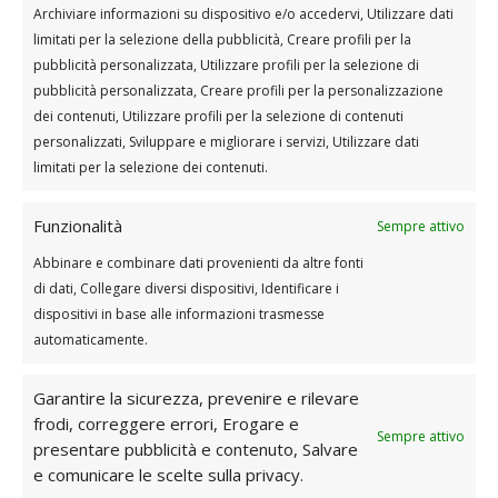
Archiviare informazioni su dispositivo e/o accedervi, Utilizzare dati
Le braccia devono rimanere completamente distese
limitati per la selezione della pubblicità, Creare profili per la
per l’intera durata dell’esercizi
pubblicità personalizzata, Utilizzare profili per la selezione di
pubblicità personalizzata, Creare profili per la personalizzazione
Se ti sembra facile, immagina di dedicare un’intera ora a
dei contenuti, Utilizzare profili per la selezione di contenuti
questo movimento senza mai, dico mai, abbassare le
personalizzati, Sviluppare e migliorare i servizi, Utilizzare dati
braccia.
limitati per la selezione dei contenuti.
Non ho dubbi che persino Mr. Olympia ne uscirebbe
scosso
.
Funzionalità
Sempre attivo
Come e quante volte allenarsi
Abbinare e combinare dati provenienti da altre fonti
Una regola sola: non strafare.
di dati, Collegare diversi dispositivi, Identificare i
dispositivi in base alle informazioni trasmesse
Spesso sento dire alle persone “
devo far crescere le
automaticamente.
braccia, quindi per il prossimo mese alleno solo quelle”.
No
, non funziona così.
Garantire la sicurezza, prevenire e rilevare
frodi, correggere errori, Erogare e
Sempre attivo
L’idea di concentrarsi esclusivamente sullo
presentare pubblicità e contenuto, Salvare
sviluppo di un muscolo per un periodo prolungato
e comunicare le scelte sulla privacy.
è una scelta che non funziona
, soprattutto in una